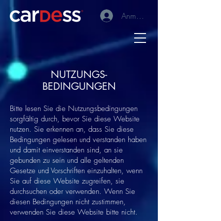
Anmelden
NUTZUNGS-
BEDINGUNGEN
Bitte lesen Sie die Nutzungsbedingungen
sorgfältig durch, bevor Sie diese Website
nutzen. Sie erkennen an, dass Sie diese
Bedingungen gelesen und verstanden haben
und damit einverstanden sind, an sie
gebunden zu sein und alle geltenden
Gesetze und Vorschriften einzuhalten, wenn
Sie auf diese Website zugreifen, sie
durchsuchen oder verwenden. Wenn Sie
diesen Bedingungen nicht zustimmen,
verwenden Sie diese Website bitte nicht.