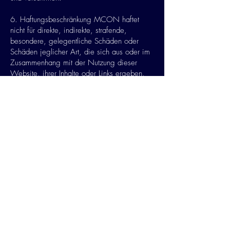
6. Haftungsbeschränkung MCON haftet
nicht für direkte, indirekte, strafende,
besondere, gelegentliche Schäden oder
Schäden jeglicher Art, die sich aus oder im
Zusammenhang mit der Nutzung dieser
Website, ihrer Inhalte oder Links ergeben,
einschließlich, aber nicht beschränkt auf,
Betrieb, Einnahmen, Gewinne,
Kreditwürdigkeitsschäden oder andere
Schäden, unabhängig von Gewährleistung,
Vertrag, Verletzung oder einer anderen
Rechtsgrundlage und ein Hinweis darauf,
dass Schäden dieser Art eintreten können,
im Voraus bekannt war. Jegliche Wartung,
Reparatur oder Korrektur auf Kosten von
Daten oder Geräten, die durch Ihre Nutzung
dieser Website verursacht werden, gehen
zu Ihren Lasten.
7. Diese Nutzungsbedingungen und jede