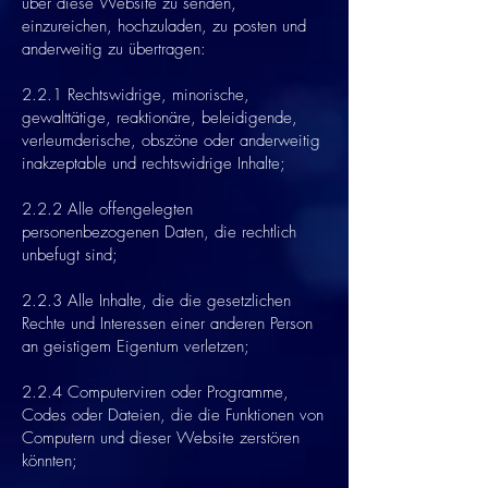
über diese Website zu senden,
einzureichen, hochzuladen, zu posten und
anderweitig zu übertragen:
2.2.1 Rechtswidrige, minorische,
gewalttätige, reaktionäre, beleidigende,
verleumderische, obszöne oder anderweitig
inakzeptable und rechtswidrige Inhalte;
2.2.2 Alle offengelegten
personenbezogenen Daten, die rechtlich
unbefugt sind;
2.2.3 Alle Inhalte, die die gesetzlichen
Rechte und Interessen einer anderen Person
an geistigem Eigentum verletzen;
2.2.4 Computerviren oder Programme,
Codes oder Dateien, die die Funktionen von
Computern und dieser Website zerstören
könnten;