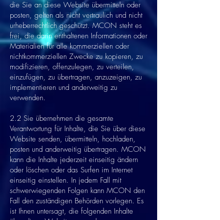
die Sie an diese Website übermitteln oder
posten, gelten als nicht vertraulich und nicht
urheberrechtlich geschützt. MCON steht es
frei, die darin enthaltenen Informationen oder
Materialien für alle kommerziellen oder
nichtkommerziellen Zwecke zu kopieren, zu
modifizieren, offenzulegen, zu verteilen,
einzufügen, zu übertragen, anzuzeigen, zu
implementieren und anderweitig zu
verwenden.
2.2 Sie übernehmen die gesamte
Verantwortung für Inhalte, die Sie über diese
Website senden, übermitteln, hochladen,
posten und anderweitig übertragen. MCON
kann die Inhalte jederzeit einseitig ändern
oder löschen oder das Surfen im Internet
einseitig einstellen. In jedem Fall mit
schwerwiegenden Folgen kann MCON den
Fall den zuständigen Behörden vorlegen. Es
ist Ihnen untersagt, die folgenden Inhalte