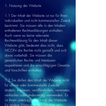
1. Nutzung der Website
1.1 Der Inhalt der Website ist nur für Ihren
individuellen und nicht kommerziellen Zweck
bestimmt. Sie müssen alle in den Inhalten
enthaltenen Rechtserklärungen einhalten.
Auch wenn es keine relevante
Rechteerklärung für den Inhalt dieser
Website gibt, bedeutet dies nicht, dass
MCON die Rechte nicht genießt und sich
diese vorbehält. Sie müssen die
gesetzlichen Rechte und Interessen
respektieren und die einschlägigen Gesetze
und Vorschriften einhalten.
1.2 Sie dürfen den Inhalt der Website nicht
für offene oder kommerzielle Zwecke
ändern, kopieren, veröffentlichen, vermieten,
verkaufen oder anderweitig verwenden. Es
ist Ihnen untersagt, den Inhalt der Website
für andere Websites oder Medien zu