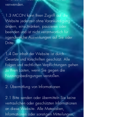
verwenden.
1.3 MCON kann Ihren Zugriff auf die
Website jederzeit ohne Vorankündigung
ändern, einschränken, pausieren oder
beenden und ist nicht verantwortlich für
irgendwelche Auswirkungen auf Sie oder
Dritte.
1.4 Der Inhalt der Website ist durch
Gesetze und Vorschriften geschützt. Alle
Folgen und rechtlichen Verpflichtungen gehen
zu Ihren Lasten, wenn Sie gegen die
Nutzungsbedingungen verstoßen.
2. Übermittlung von Informationen
2.1 Bitte senden oder übermitteln Sie keine
vertraulichen oder geschützten Informationen
an diese Website. Alle Materialien,
Informationen oder sonstigen Mitteilungen,