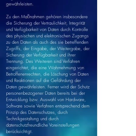
gewährleisten.
Zu den Maßnahmen gehören insbesondere
die Sicherung der Vertraulichkeit, Integrität
und Verfügbarkeit von Daten durch Kontrolle
des physischen und elektronischen Zugangs
zu den Daten als auch des sie betreffenden
Zugriffs, der Eingabe, der Weitergabe, der
Sicherung der Verfügbarkeit und ihrer
Trennung. Des Weiteren sind Verfahren
eingerichtet, die eine Wahrnehmung von
Betroffenenrechten, die Löschung von Daten
und Reaktionen auf die Gefährdung der
Daten gewährleisten. Ferner wird der Schutz
personenbezogener Daten bereits bei der
Entwicklung bzw. Auswahl von Hardware,
Software sowie Verfahren entsprechend dem
Prinzip des Datenschutzes, durch
Technikgestaltung und durch
datenschutzfreundliche Voreinstellungen
berücksichtigt.