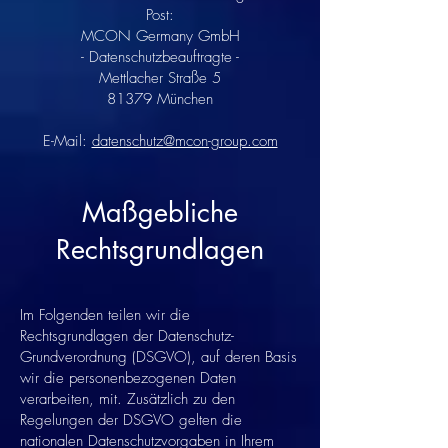
Post:
MCON Germany GmbH
- Datenschutzbeauftragte -
Mettlacher Straße 5
81379 München
E-Mail:
datenschutz@mcon-group.com
Maßgebliche
Rechtsgrundlagen
Im Folgenden teilen wir die
Rechtsgrundlagen der Datenschutz-
Grundverordnung (DSGVO), auf deren Basis
wir die personenbezogenen Daten
verarbeiten, mit. Zusätzlich zu den
Regelungen der DSGVO gelten die
nationalen Datenschutzvorgaben in Ihrem