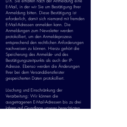
D.h. Sie erhalten nach der Anmeldung eine
E-Mail, in der wir Sie um Bestätigung Ihrer
Anmeldung bitten. Diese Bestätigung ist
erforderlich, damit sich niemand mit fremden
E-Mail-Adressen anmelden kann. Die
Anmeldungen zum Newsletter werden
protokolliert, um den Anmeldeprozess
entsprechend den rechtlichen Anforderungen
nachweisen zu können. Hierzu gehört die
Speicherung des Anmelde- und des
Bestätigungszeitpunkts als auch der IP-
Adresse. Ebenso werden die Änderungen
Ihrer bei dem Versanddienstleister
gespeicherten Daten protokolliert.
Löschung und Einschränkung der
Verarbeitung: Wir können die
ausgetragenen E-Mail-Adressen bis zu drei
Jahren auf Grundlage unserer berechtigten
Interessen speichern, bevor wir sie löschen,
um eine ehemals gegebene Einwilligung
nachweisen zu können. Die Verarbeitung