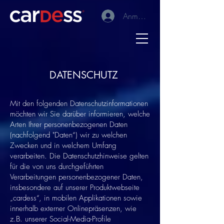
Anmelden
DATENSCHUTZ
Mit den folgenden Datenschutzinformationen
möchten wir Sie darüber informieren, welche
Arten Ihrer personenbezogenen Daten
(nachfolgend "Daten“) wir zu welchen
Zwecken und in welchem Umfang
verarbeiten. Die Datenschutzhinweise gelten
für die von uns durchgeführten
Verarbeitungen personenbezogener Daten,
insbesondere auf unserer Produktwebseite
„cardess“, in mobilen Applikationen sowie
innerhalb externer Onlinepräsenzen, wie
z.B. unserer Social-Media-Profile