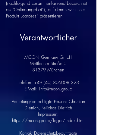
(nachfolgend zusammenfassend bezeichnet
als "Onlineangebot“), auf denen wir unser
Produkt „cardess“ präsentieren.
Verantwortlicher
MCON Germany GmbH
Mettlacher Straße 5
81379 München
Telefon: +49 (40) 806008 323
E-Mail:
info@mcon.group
Vertretungsberechtigte Person: Christian
Dietrich, Felicitas Dietrich
Impressum:
https://mcon.group/legal/index.html
Kontakt Datenschutzbeauftragte