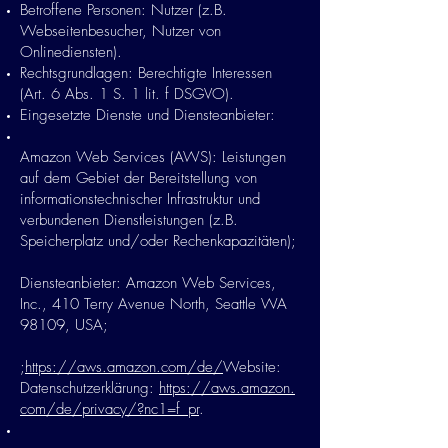
Betroffene Personen: Nutzer (z.B.
Webseitenbesucher, Nutzer von
Onlinediensten).
Rechtsgrundlagen: Berechtigte Interessen
(Art. 6 Abs. 1 S. 1 lit. f DSGVO).
Eingesetzte Dienste und Diensteanbieter:
Amazon Web Services (AWS): Leistungen
auf dem Gebiet der Bereitstellung von
informationstechnischer Infrastruktur und
verbundenen Dienstleistungen (z.B.
Speicherplatz und/oder Rechenkapazitäten);
Diensteanbieter: Amazon Web Services,
Inc., 410 Terry Avenue North, Seattle WA
98109, USA;
;
https://aws.amazon.com/de/
Website:
Datenschutzerklärung:
https://aws.amazon.
com/de/privacy/?nc1=f_pr
.