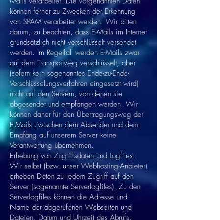
Mails verarbeitet. Die vorgenannten Daten
können ferner zu Zwecken der Erkennung
von SPAM verarbeitet werden. Wir bitten
darum, zu beachten, dass E-Mails im Internet
grundsätzlich nicht verschlüsselt versendet
werden. Im Regelfall werden E-Mails zwar
auf dem Transportweg verschlüsselt, aber
(sofern kein sogenanntes Ende-zu-Ende-
Verschlüsselungsverfahren eingesetzt wird)
nicht auf den Servern, von denen sie
abgesendet und empfangen werden. Wir
können daher für den Übertragungsweg der
E-Mails zwischen dem Absender und dem
Empfang auf unserem Server keine
Verantwortung übernehmen.
Erhebung von Zugriffsdaten und Logfiles:
Wir selbst (bzw. unser Webhosting-Anbieter)
erheben Daten zu jedem Zugriff auf den
Server (sogenannte Serverlogfiles). Zu den
Serverlogfiles können die Adresse und
Name der abgerufenen Webseiten und
Dateien, Datum und Uhrzeit des Abrufs,