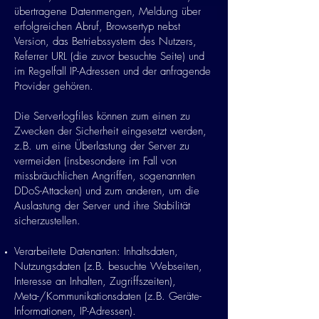
übertragene Datenmengen, Meldung über
erfolgreichen Abruf, Browsertyp nebst
Version, das Betriebssystem des Nutzers,
Referrer URL (die zuvor besuchte Seite) und
im Regelfall IP-Adressen und der anfragende
Provider gehören.
Die Serverlogfiles können zum einen zu
Zwecken der Sicherheit eingesetzt werden,
z.B. um eine Überlastung der Server zu
vermeiden (insbesondere im Fall von
missbräuchlichen Angriffen, sogenannten
DDoS-Attacken) und zum anderen, um die
Auslastung der Server und ihre Stabilität
sicherzustellen.
Verarbeitete Datenarten: Inhaltsdaten,
Nutzungsdaten (z.B. besuchte Webseiten,
Interesse an Inhalten, Zugriffszeiten),
Meta-/Kommunikationsdaten (z.B. Geräte-
Informationen, IP-Adressen).