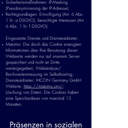
Sicherheitsmaßnahmen: IP-Masking
(Pseudonymisierung der IP-Adresse).
Rechtsgrundlagen: Einwilligung (Art. 6 Abs.
1 lit. a DSGVO), berechtigte Interessen (Art.
6 Abs. 1 lit. f DSGVO).
Eingesetzte Dienste und Diensteanbieter:
Matomo: Die durch das Cookie erzeugten
Informationen über Ihre Benutzung dieser
Webseite werden nur auf unserem Server
gespeichert und nicht an Dritte
weitergegeben; Webanalyse/
Reichweitenmessung im Selbsthosting;
Diensteanbieter: MCON Germany GmbH
Website:
https://matomo.org/
;
Löschung von Daten: Die Cookies haben
eine Speicherdauer von maximal 13
Monaten.
Präsenzen in sozialen