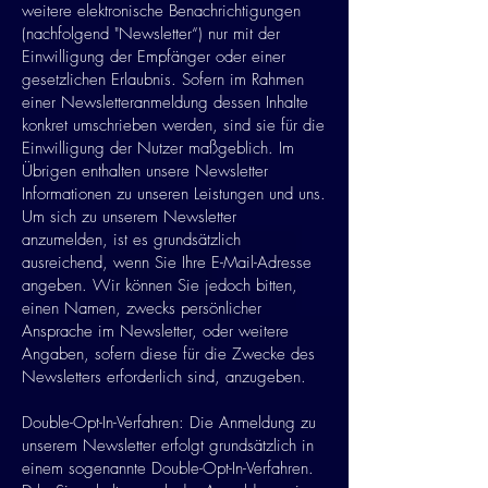
weitere elektronische Benachrichtigungen
(nachfolgend "Newsletter“) nur mit der
Einwilligung der Empfänger oder einer
gesetzlichen Erlaubnis. Sofern im Rahmen
einer Newsletteranmeldung dessen Inhalte
konkret umschrieben werden, sind sie für die
Einwilligung der Nutzer maßgeblich. Im
Übrigen enthalten unsere Newsletter
Informationen zu unseren Leistungen und uns.
Um sich zu unserem Newsletter
anzumelden, ist es grundsätzlich
ausreichend, wenn Sie Ihre E-Mail-Adresse
angeben. Wir können Sie jedoch bitten,
einen Namen, zwecks persönlicher
Ansprache im Newsletter, oder weitere
Angaben, sofern diese für die Zwecke des
Newsletters erforderlich sind, anzugeben.
Double-Opt-In-Verfahren: Die Anmeldung zu
unserem Newsletter erfolgt grundsätzlich in
einem sogenannte Double-Opt-In-Verfahren.