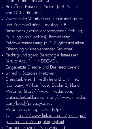
Informationen, IP-Adressen).
Betroffene Personen: Nutzer (z.B. Nutzer
von Onlinediensten).
Zwecke der Verarbeitung: Kontaktanfragen
und Kommunikation, Tracking (z.B.
interessens-/verhaltensbezogenes Profiling,
Nutzung von Cookies), Remarketing,
Reichweitenmessung (z.B. Zugriffsstatistiken,
Erkennung wiederkehrender Besucher).
Rechtsgrundlagen: Berechtigte Interessen
(Art. 6 Abs. 1 lit. f DSGVO).
Eingesetzte Dienste und Diensteanbieter:
LinkedIn: Soziales Netzwerk;
Dienstanbieter: LinkedIn Ireland Unlimited
Company, Wilton Place, Dublin 2, Irland;
Website:
https://www.linkedin.com
;
Datenschutzerklärung:
https://www.linkedin.
com/legal/privacy-policy
;
Widerspruchsmöglichkeit (Opt-
Out):
https://www.linkedin.com/psettings/
guest-controls/retargeting-opt-out
.
YouTube: Soziales Netzwerk und