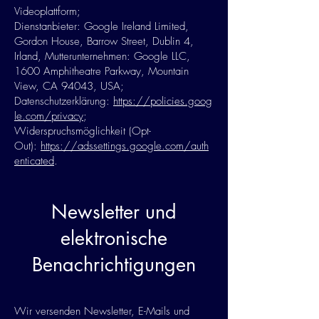
Videoplattform;
Dienstanbieter: Google Ireland Limited,
Gordon House, Barrow Street, Dublin 4,
Irland, Mutterunternehmen: Google LLC,
1600 Amphitheatre Parkway, Mountain
View, CA 94043, USA;
Datenschutzerklärung:
https://policies.goog
le.com/privacy
;
Widerspruchsmöglichkeit (Opt-
Out):
https://adssettings.google.com/auth
enticated
.
Newsletter und
elektronische
Benachrichtigungen
Wir versenden Newsletter, E-Mails und