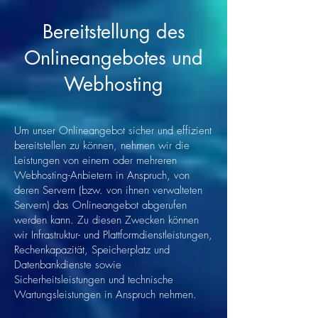
Bereitstellung des
Onlineangebotes und
Webhosting
Um unser Onlineangebot sicher und effizient
bereitstellen zu können, nehmen wir die
Leistungen von einem oder mehreren
Webhosting-Anbietern in Anspruch, von
deren Servern (bzw. von ihnen verwalteten
Servern) das Onlineangebot abgerufen
werden kann. Zu diesen Zwecken können
wir Infrastruktur- und Plattformdienstleistungen,
Rechenkapazität, Speicherplatz und
Datenbankdienste sowie
Sicherheitsleistungen und technische
Wartungsleistungen in Anspruch nehmen.