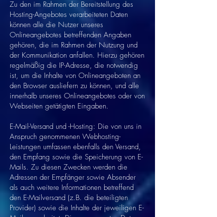
Zu den im Rahmen der Bereitstellung des
Hosting-Angebotes verarbeiteten Daten
können alle die Nutzer unseres
Onlineangebotes betreffenden Angaben
gehören, die im Rahmen der Nutzung und
der Kommunikation anfallen. Hierzu gehören
regelmäßig die IP-Adresse, die notwendig
ist, um die Inhalte von Onlineangeboten an
den Browser ausliefern zu können, und alle
innerhalb unseres Onlineangebotes oder von
Webseiten getätigten Eingaben.
E-Mail-Versand und -Hosting: Die von uns in
Anspruch genommenen Webhosting-
Leistungen umfassen ebenfalls den Versand,
den Empfang sowie die Speicherung von E-
Mails. Zu diesen Zwecken werden die
Adressen der Empfänger sowie Absender
als auch weitere Informationen betreffend
den E-Mailversand (z.B. die beteiligten
Provider) sowie die Inhalte der jeweiligen E-