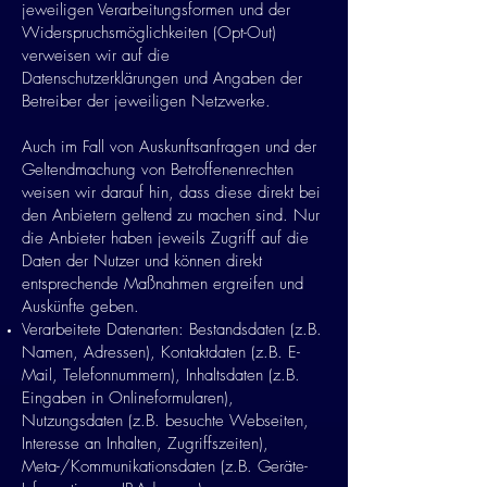
jeweiligen Verarbeitungsformen und der
Widerspruchsmöglichkeiten (Opt-Out)
verweisen wir auf die
Datenschutzerklärungen und Angaben der
Betreiber der jeweiligen Netzwerke.
Auch im Fall von Auskunftsanfragen und der
Geltendmachung von Betroffenenrechten
weisen wir darauf hin, dass diese direkt bei
den Anbietern geltend zu machen sind. Nur
die Anbieter haben jeweils Zugriff auf die
Daten der Nutzer und können direkt
entsprechende Maßnahmen ergreifen und
Auskünfte geben.
Verarbeitete Datenarten: Bestandsdaten (z.B.
Namen, Adressen), Kontaktdaten (z.B. E-
Mail, Telefonnummern), Inhaltsdaten (z.B.
Eingaben in Onlineformularen),
Nutzungsdaten (z.B. besuchte Webseiten,
Interesse an Inhalten, Zugriffszeiten),
Meta-/Kommunikationsdaten (z.B. Geräte-