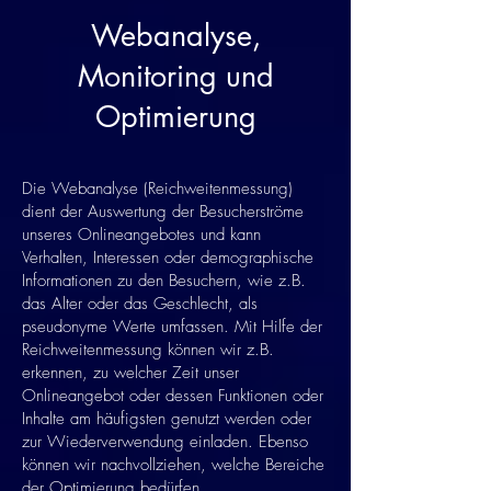
Webanalyse,
Monitoring und
Optimierung
Die Webanalyse (Reichweitenmessung)
dient der Auswertung der Besucherströme
unseres Onlineangebotes und kann
Verhalten, Interessen oder demographische
Informationen zu den Besuchern, wie z.B.
das Alter oder das Geschlecht, als
pseudonyme Werte umfassen. Mit Hilfe der
Reichweitenmessung können wir z.B.
erkennen, zu welcher Zeit unser
Onlineangebot oder dessen Funktionen oder
Inhalte am häufigsten genutzt werden oder
zur Wiederverwendung einladen. Ebenso
können wir nachvollziehen, welche Bereiche
der Optimierung bedürfen.