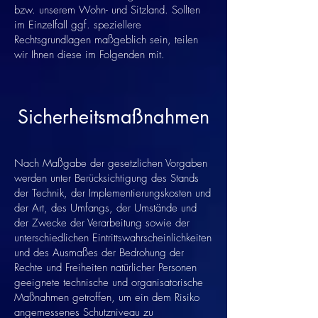
bzw. unserem Wohn- und Sitzland. Sollten
im Einzelfall ggf. speziellere
Rechtsgrundlagen maßgeblich sein, teilen
wir Ihnen diese im Folgenden mit.
Sicherheitsmaßnahmen
Nach Maßgabe der gesetzlichen Vorgaben
werden unter Berücksichtigung des Stands
der Technik, der Implementierungskosten und
der Art, des Umfangs, der Umstände und
der Zwecke der Verarbeitung sowie der
unterschiedlichen Eintrittswahrscheinlichkeiten
und des Ausmaßes der Bedrohung der
Rechte und Freiheiten natürlicher Personen
geeignete technische und organisatorische
Maßnahmen getroffen, um ein dem Risiko
angemessenes Schutzniveau zu