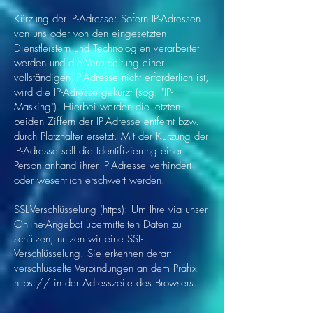
Kürzung der IP-Adresse: Sofern IP-Adressen
von uns oder von den eingesetzten
Dienstleistern und Technologien verarbeitet
werden und die Verarbeitung einer
vollständigen IP-Adresse nicht erforderlich ist,
wird die IP-Adresse gekürzt (sog. "IP-
Masking"). Hierbei werden die letzten
beiden Ziffern der IP-Adresse entfernt bzw.
durch Platzhalter ersetzt. Mit der Kürzung der
IP-Adresse soll die Identifizierung einer
Person anhand ihrer IP-Adresse verhindert
oder wesentlich erschwert werden.
SSL-Verschlüsselung (https): Um Ihre via unser
Online-Angebot übermittelten Daten zu
schützen, nutzen wir eine SSL-
Verschlüsselung. Sie erkennen derart
verschlüsselte Verbindungen an dem Präfix
https:// in der Adresszeile des Browsers.