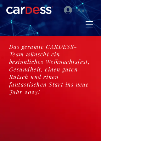
Anmelden
Das gesamte CARDESS-
Team wünscht ein
besinnliches Weihnachtsfest,
Gesundheit, einen guten
Rutsch und einen
fantastischen Start ins neue
Jahr 2023!