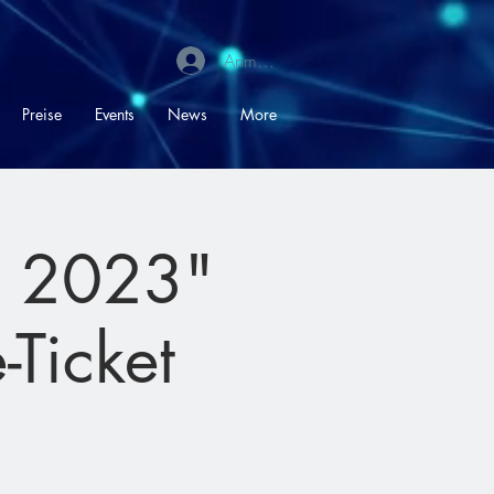
Anmelden
Preise
Events
News
More
e 2023"
-Ticket