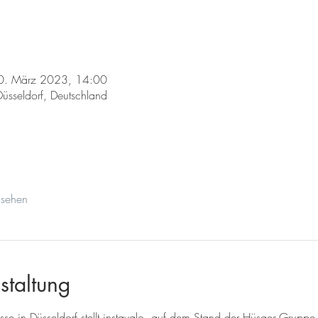
0. März 2023, 14:00
üsseldorf, Deutschland
nsehen
staltung
sse in Düsseldorf stellt instavalo, auf dem Stand der Hüsges-Gruppe,