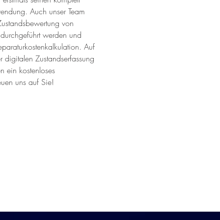
nwendung. Auch unser Team 
 Zustandsbewertung von 
s durchgeführt werden und 
eparaturkostenkalkulation. Auf 
 digitalen Zustandserfassung 
n ein kostenloses 
uen uns auf Sie! 