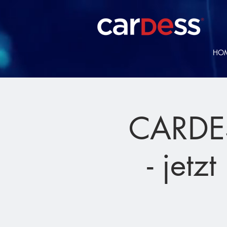
HO
CARDES
- jetz