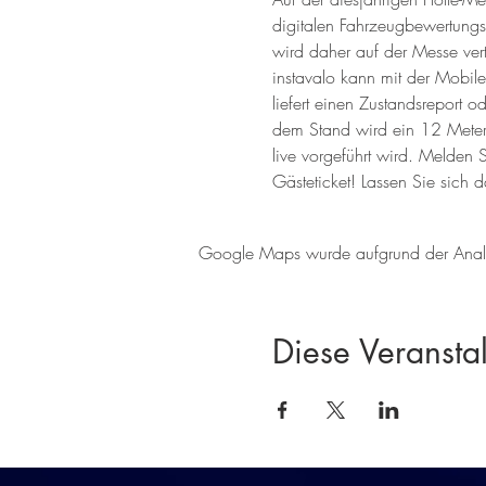
digitalen Fahrzeugbewertung
wird daher auf der Messe ver
instavalo kann mit der Mobile
liefert einen Zustandsreport o
dem Stand wird ein 12 Meter 
live vorgeführt wird. Melden S
Gästeticket! Lassen Sie sich 
Google Maps wurde aufgrund der Analyti
Diese Veranstal