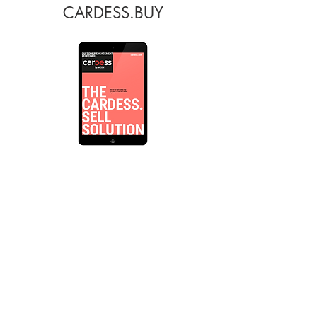
CARDESS.BUY
CARDESS.BUY digitalisiert
Inzahlungnahme und Zukauf, sowie
Flottenrücknahme und
Schadenbewertung. Es unterstützt
außerdem den
Wiedervermarktungsprozess. Die nahtlose
Integration von CARDESS.BUY in die
Autohaus-Vertriebsprozesse ermöglicht es
Autohäusern ganz einfach Fahrzeug-
Angebote unter Berücksichtigung von