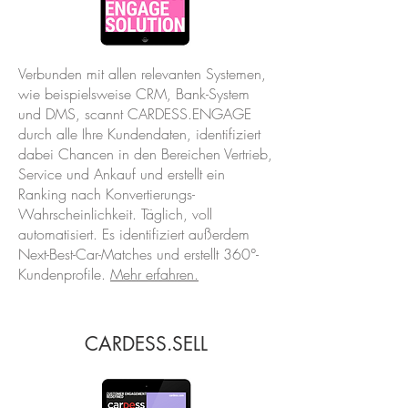
Verbunden mit allen relevanten Systemen,
wie beispielsweise CRM, Bank-System
und DMS, scannt CARDESS.ENGAGE
durch alle Ihre Kundendaten, identifiziert
dabei Chancen in den Bereichen Vertrieb,
Service und Ankauf und erstellt ein
Ranking nach Konvertierungs-
Wahrscheinlichkeit. Täglich, voll
automatisiert. Es identifiziert außerdem
Next-Best-Car-Matches und erstellt 360°-
Kundenprofile.
Mehr erfahren.
CARDESS.SELL