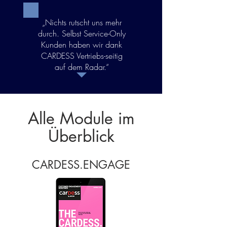
„Nichts rutscht uns mehr
durch. Selbst Service-Only
Kunden haben wir dank
CARDESS Vertriebs-seitig
auf dem Radar.“
Alle Module im
Überblick
CARDESS.ENGAGE