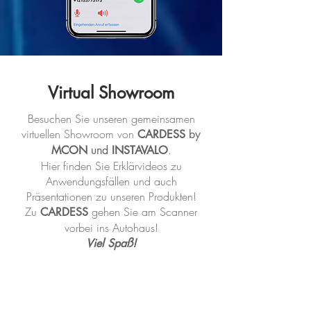
Virtual Showroom
Besuchen Sie unseren gemeinsamen
virtuellen Showroom
von
CARDESS
by
.
MCON
und
INSTAVALO
Hier finden Sie Erklärvideos zu
Anwendungsfällen und auch
Präsentationen zu unseren Produkten!
Zu
gehen Sie am Scanner
CARDESS
vorbei ins Autohaus!
Viel Spaß!