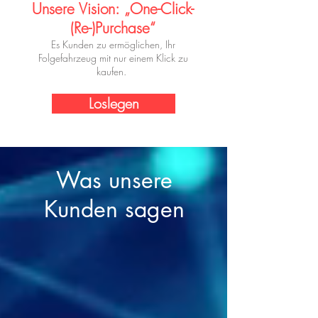
Unsere Vision: „On
e-Click-
(
Re-)Pu
rchase“
Es Kunden zu ermöglichen, Ihr
Folgefahrzeug mit nur einem Klick zu
kaufen.
Loslegen
Was unsere
Kunden sagen