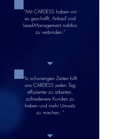
“Mit CARDESS haben wir
es geschafft, Ankauf und
Lead-Management nahtlos
zu verbinden."
“In schwierigen Zeiten hilft
uns CARDESS jeden Tag
effizienter zu arbeiten,
zufriedenere Kunden zu
haben und mehr Umsatz
zu machen. ”