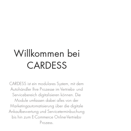
Willkommen bei
CARDESS
CARDESS ist ein modulares System, mit dem
Autohändler Ihre Prozesse im Vertriebs- und
Servicebereich digitalisieren können. Die
Module umfassen dabei alles von der
Marketingautomatisierung über die digitale
Ankaufbewertung und Serviceterminbuchung
bis hin zum E-Commerce Online-Vertriebs-
Prozess.