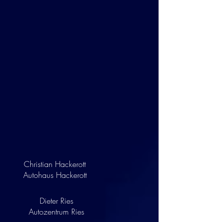
Christian Hackerott
Autohaus Hackerott
Dieter Ries
Autozentrum Ries