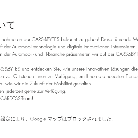
いて
Teilnahme an der CARS&BYTES bekannt zu geben! Diese führende Mess
unft der Automobiltechnologie und digitale Innovationen interessieren.
in der Automobil- und IT-Branche präsentieren wir auf der CARS&BY
RS&BYTES und entdecken Sie, wie unsere innovativen Lösungen di
ten vor Ort stehen Ihnen zur Verfügung, um Ihnen die neuesten Trend
 wie wir die Zukunft der Mobilität gestalten.
en jederzeit gerne zur Verfügung.
hr CARDESS-Team!
 の設定により、Google マップはブロックされました。