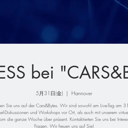
SS bei "CARS&
5月31日(金)
  |  
Hannover
en Sie uns auf der Cars&Bytes. Wir sind sowohl am Live-Tag am 31
el-Diskussionen und Workshops vor Ort, als auch mit unserem virtue
m die ganze Woche über präsent. Kontaktierten Sie uns bei Intere
Fragen. Wir freuen uns auf Sie!