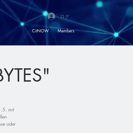
ログイン
CitNOW
Members
BYTES"
.5. mit
llen
sse oder